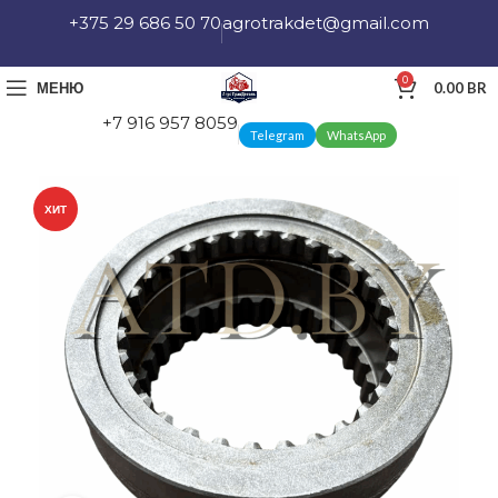
+375 29 686 50 70
agrotrakdet@gmail.com
0
МЕНЮ
0.00
BR
+7 916 957 8059
Telegram
WhatsApp
ХИТ