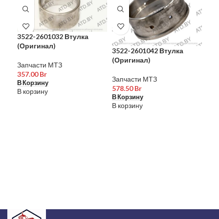
3522-2601032 Втулка
(Оригинал)
3522-2601042 Втулка
(Оригинал)
Запчасти МТЗ
Вод
357.00
Br
Запчасти МТЗ
СБ
В Корзину
578.50
Br
В корзину
В Корзину
Зап
В корзину
5,2
В К
В к