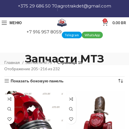
+375 29 686 50 70
agrotrakdet@gmail.com
0
МЕНЮ
0.00
BR
+7 916 957 8059
Telegram
WhatsApp
Запчасти МТЗ
Главная
Запчасти МТЗ
Страница 18
Отображение 205–216 из 232
Показать боковую панель