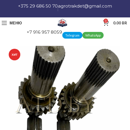
+375 29 686 50 70
agrotrakdet@gmail.com
0
МЕНЮ
0.00
BR
+7 916 957 8059
Telegram
WhatsApp
ХИТ